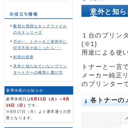
意外と知ら
方
断然お買得なキングファイル
のＧＸシリーズ
１台のプリン
万が一、トナーをご使用中に
(※1)
印字不良が起こったら･･･
用途による使
封筒の世界
トナーと一言
意外と知られていないプリン
タートナーの種類と選び方
メーカー純正
のプリンター
夏季休暇のお知らせ
各トナーの
夏季休暇日は
8月11日（火）～8月
16日（日）
です。
※8月17日（月）より通常通りの営
業となります。